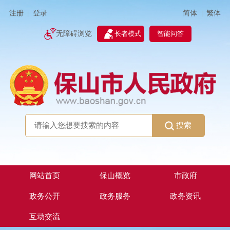
简体
繁体
注册
登录
|
|
无障碍浏览
长者模式
智能问答
搜索
网站首页
保山概览
市政府
政务公开
政务服务
政务资讯
互动交流