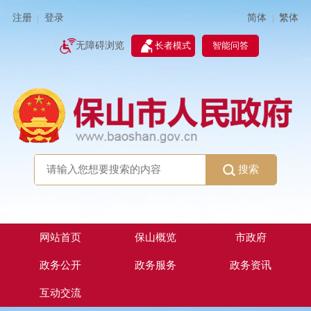
简体
繁体
注册
登录
|
|
无障碍浏览
长者模式
智能问答
搜索
网站首页
保山概览
市政府
政务公开
政务服务
政务资讯
互动交流