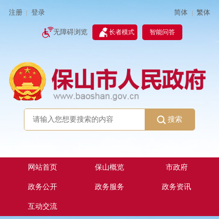
简体
繁体
注册
登录
|
|
无障碍浏览
长者模式
智能问答
搜索
网站首页
保山概览
市政府
政务公开
政务服务
政务资讯
互动交流