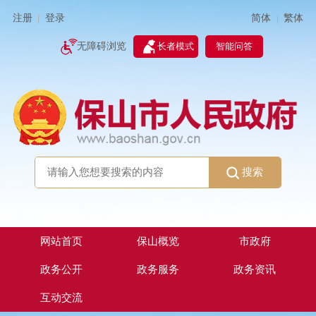
简体
繁体
注册
登录
|
|
无障碍浏览
长者模式
智能问答
搜索
网站首页
保山概览
市政府
政务公开
政务服务
政务资讯
互动交流