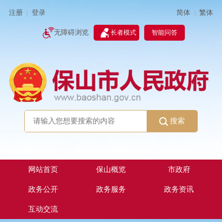
简体
繁体
注册
登录
|
|
无障碍浏览
长者模式
智能问答
搜索
网站首页
保山概览
市政府
政务公开
政务服务
政务资讯
互动交流