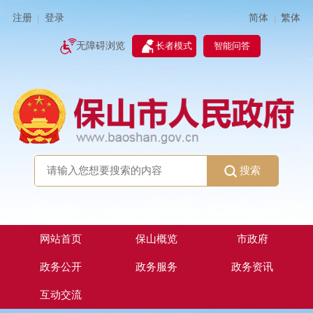
简体
繁体
注册
登录
|
|
无障碍浏览
长者模式
智能问答
搜索
网站首页
保山概览
市政府
政务公开
政务服务
政务资讯
互动交流