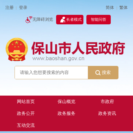
简体
繁体
注册
登录
|
|
无障碍浏览
长者模式
智能问答
搜索
网站首页
保山概览
市政府
政务公开
政务服务
政务资讯
互动交流