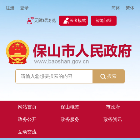
简体
繁体
注册
登录
|
|
无障碍浏览
长者模式
智能问答
搜索
网站首页
保山概览
市政府
政务公开
政务服务
政务资讯
互动交流