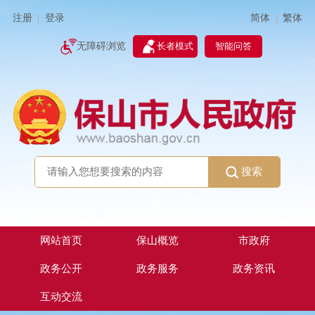
简体
繁体
注册
登录
|
|
无障碍浏览
长者模式
智能问答
搜索
网站首页
保山概览
市政府
政务公开
政务服务
政务资讯
互动交流