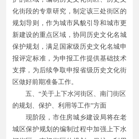
化街
段的专章研究，
制定该三处街区的
规划导则，作为城市风貌引导和城市
更
新
建设的重点
区域
，协
同历史文化名城
保护规划，满足国家级历史文化名城
申
报
评定标准，为申报工作提供
基础
技术
支撑，
为后续
争取申报
省级历史文化街
区
做好前期准备工作
。
五、
“关于上下水河街区、南门街区
的规划、保护、利用等工作”
方面
现阶段，
市住房城乡建设局将
在老
城区保护规划的编制过程中
加强
上下水