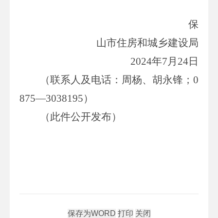
保
山市住房和城乡建设局
202
4
年
7
月
24
日
（联系人及电话：周杨、胡永锋；
0
875
—
3038195
）
（此件公开发布）