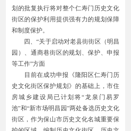
划的批复执行将对整个仁寿门历史文化
街区的保护利用提供强有力的规划保障
和制度保护。
四、“
关于
启动对老县街街区（明昌
园）、通商巷街区的规划、保护、申报
等工作”方面
目前
在成功
申报《隆阳区仁寿门历
史文化街区保护规划》
的基础上，
市住
房城乡建设局
已计划
将
“
龙泉门易罗
池
”
和
“
新市场明昌园
”
两处
备选
历史文化
街
区，作为
保山市历史文化名城
重要保
护
的区域，编制历史文化街区、历史文