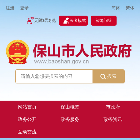
简体
繁体
注册
登录
|
|
无障碍浏览
长者模式
智能问答
搜索
网站首页
保山概览
市政府
政务公开
政务服务
政务资讯
互动交流