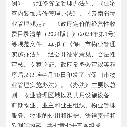
例》、《
维修资金管理办法
》、《住宅
室内装饰装修管理办法》、
《云南省物
业管理规定》、
《
政府定价的经营性收
费目录清单（
2024
版）
》
(
2024
年第
1
号
)
等规范文件，
草拟了《保山市物业管理
实施办法》，
经公开征求意见、
合法性
审核、
专家论证、政府常务会审议等程
序后
,2025
年
4
月
10
日印发了《保山市物
业管理实施办法》。《
办法
》主要以
总
则、
物业管理区域以及共用设施设备
、
前期物业
、
业主和业主组织
、
物业管理
服务
、
物业的使用和维护
、
法律责任
和
附则
等内容，共七章七十五条组成。