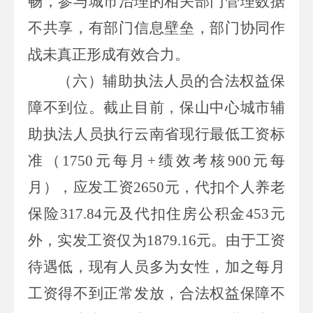
畅，参与城市治理的相关部门管理数据
不共享，有部门信息壁垒，部门协同作
战未真正形成有效合力。
（六）辅助执法人员的合法权益保
障不到位。
截止目前，保山中心城市辅
助执法人员执行云南省现行最低工资标
准（
1750
元每月
+
绩效考核
900
元每
月），应发工资
2650
元，代扣个人养老
保险
317.84
元及代扣住房公积金
453
元
外，实发工资仅为
1879.16
元。由于工资
待遇低，现有人员多为女性，加之每月
工资得不到正常发放，合法权益保障不