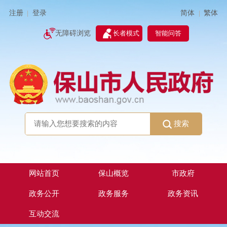
简体
繁体
注册
登录
|
|
无障碍浏览
长者模式
智能问答
搜索
网站首页
保山概览
市政府
政务公开
政务服务
政务资讯
互动交流