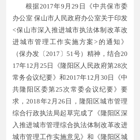
根据
2017
年
9
月
29
日《中共保市委
办公室 保山市人民政府办公室关于印发
<
保山市深入推进城市执法体制改革改
进城市管理工作实施方案
>
的通知》
（保办发〔
2017
〕
51
号）精神，结合
20
17
年
12
月
25
日《隆阳区人民政府第
28
次
常务会议纪要》和
2017
年
12
月
30
日《中
共隆阳区委第
25
次常委会议纪要》要
求，
2018
年
2
月
26
日，隆阳区城市管理
综合行政执法局起草完成了《隆阳区深
入推进城市管理综合执法体制改革改进
城市管理工作实施意见》和《隆阳区城