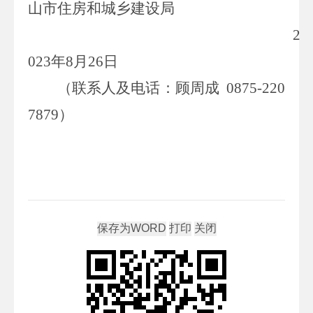
山市住房和城乡建设局
2
023
年
8
月
26
日
（
联系人
及
电话
：顾周成
0875-220
7879
）