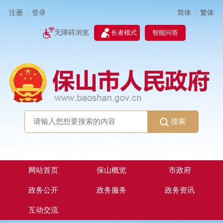
简体
繁体
注册
登录
|
|
无障碍浏览
长者模式
智能问答
搜索
网站首页
保山概览
市政府
政务公开
政务服务
政务资讯
互动交流