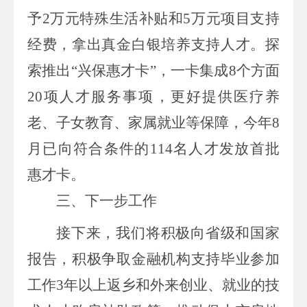
予
2
万元特殊生活补贴和
5
万元项目
支持
经费，拿出真金白银培养支持人才。探
索推出“兴保惠才卡”，一卡集成
8
个方面
20
项人才服
务事项，更好提供
医疗养
老、子女教育、家属就业等保障，
今年
8
月
已
向符合条件的
114
名人才发放
首批
惠才卡
。
三、下一步工作
接下来，我们将积极向省级和国家
报告，积极争取金融机构支持毕业参加
工作3年以上返乡和外来创业、就业的技