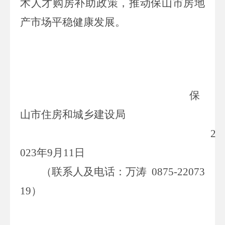
术人才购房补助政策，推动保山市房地
产市场平稳健康发展。
保
山市住房和城乡建设局
2
023
年
9
月
11
日
（
联系人
及
电话
：万涛
0875-22073
19
）