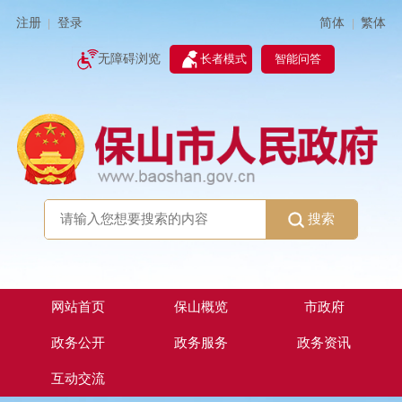
简体
繁体
注册
登录
|
|
无障碍浏览
长者模式
智能问答
搜索
网站首页
保山概览
市政府
政务公开
政务服务
政务资讯
互动交流