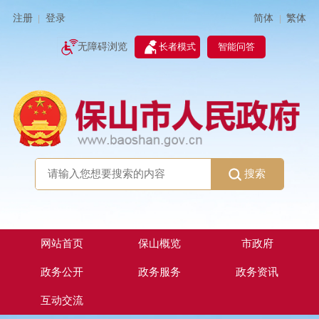
简体
繁体
注册
登录
|
|
无障碍浏览
长者模式
智能问答
搜索
网站首页
保山概览
市政府
政务公开
政务服务
政务资讯
互动交流