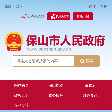
简体
繁体
注册
登录
|
|
无障碍浏览
长者模式
智能问答
搜索
网站首页
保山概览
市政府
政务公开
政务服务
政务资讯
互动交流