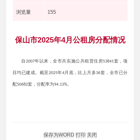
浏览量
155
保山市2025年4月公租房分配情况
自
年以来，全市共实施公共租赁住房
套，项
2007
53841
目均已建成。截至
年
月底，比上月多
套，全市已分
2025
4
36
配
套，分配率为
。
50682
94.13%