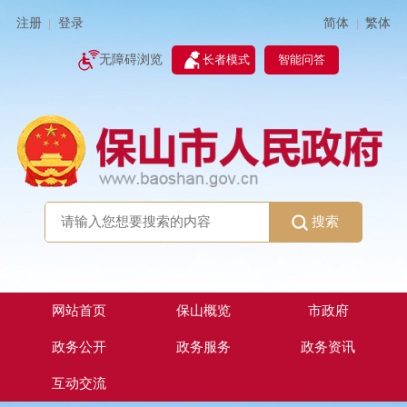
简体
繁体
注册
登录
|
|
无障碍浏览
长者模式
智能问答
搜索
网站首页
保山概览
市政府
政务公开
政务服务
政务资讯
互动交流