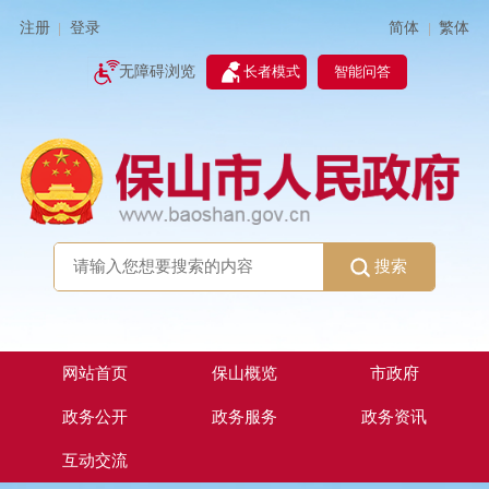
简体
繁体
注册
登录
|
|
无障碍浏览
长者模式
智能问答
搜索
网站首页
保山概览
市政府
政务公开
政务服务
政务资讯
互动交流