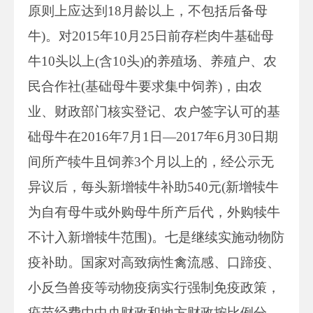
原则上应达到18月龄以上，不包括后备母
牛)。对2015年10月25日前存栏肉牛基础母
牛10头以上(含10头)的养殖场、养殖户、农
民合作社(基础母牛要求集中饲养)，由农
业、财政部门核实登记、农户签字认可的基
础母牛在2016年7月1日—2017年6月30日期
间所产犊牛且饲养3个月以上的，经公示无
异议后，每头新增犊牛补助540元(新增犊牛
为自有母牛或外购母牛所产后代，外购犊牛
不计入新增犊牛范围)。七是继续实施动物防
疫补助。国家对高致病性禽流感、口蹄疫、
小反刍兽疫等动物疫病实行强制免疫政策，
疫苗经费由中央财政和地方财政按比例分