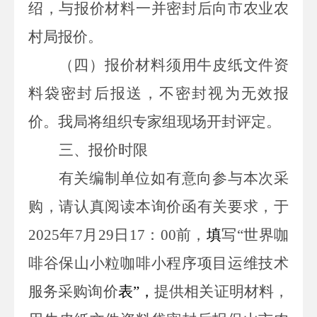
绍，与报价材料一并密封后向市农业农
村局报价。
（四）报价材料须用牛皮纸文件资
料袋密封后报送，不密封视为无效报
价。我局将组织专家组现场开封评定。
三、报价时限
有关编制单位
如有意向参与
本次
采
购，
请认真阅读本询价函有关要求，
于
202
5
年
7
月
29
日1
7
：00前
，
填
写“世界咖
啡谷保山小粒咖啡小程序项目运维技术
服务采购询价
表
”
，
提供相关证明材料，