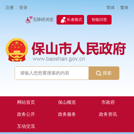
简体
繁体
注册
登录
|
|
无障碍浏览
长者模式
智能问答
搜索
网站首页
保山概览
市政府
政务公开
政务服务
政务资讯
互动交流