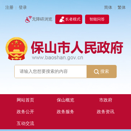
简体
繁体
注册
登录
|
|
无障碍浏览
长者模式
智能问答
搜索
网站首页
保山概览
市政府
政务公开
政务服务
政务资讯
互动交流