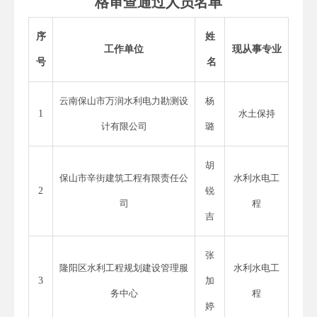
格审查通过人员名单
序
姓
工作单位
现从事专业
号
名
云南保山市万润水利电力勘测设
杨
1
水土保持
计有限公司
璐
胡
保山市辛街建筑工程有限责任公
水利水电工
2
锐
司
程
吉
张
隆阳区水利工程规划建设管理服
水利水电工
3
加
务中心
程
婷