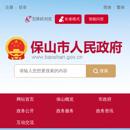
简体
繁体
注册
登录
|
|
无障碍浏览
长者模式
智能问答
搜索
网站首页
保山概览
市政府
政务公开
政务服务
政务资讯
互动交流