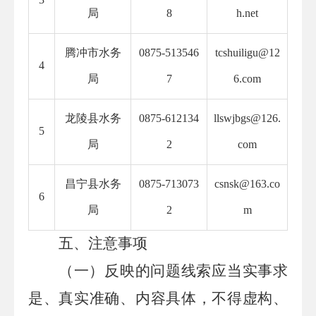
局
8
h.net
腾冲市水务
0875-513546
tcshuiligu@12
4
局
7
6.com
龙陵县水务
0875
-
612134
llswjbgs@126.
5
局
2
com
昌宁县水务
0875-713073
csnsk@163.co
6
局
2
m
五、注意事项
（一）反映的问题线索应当实事求
是、真实准确、内容具体，不得虚构、