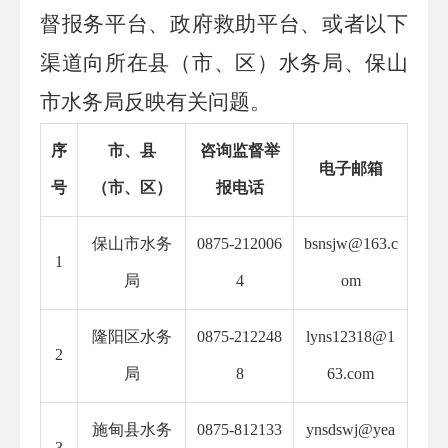
督报务平台、政府救助平台、或者
以下
渠道
向
所在县（市
、区
）水
务
局
、保山
市水务
局反映有关问题。
序
市、县
咨询监督举
电子邮箱
号
（市、区）
报电话
保山市水务
0875-212006
bsnsjw@163.c
1
局
4
om
隆阳区水务
0875-212248
lyns12318@1
2
局
8
63.com
施甸县水务
0875-812133
ynsdswj@yea
3