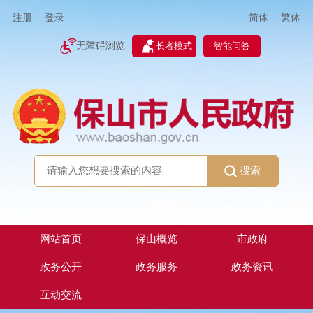
简体
繁体
注册
登录
|
|
无障碍浏览
长者模式
智能问答
搜索
网站首页
保山概览
市政府
政务公开
政务服务
政务资讯
互动交流