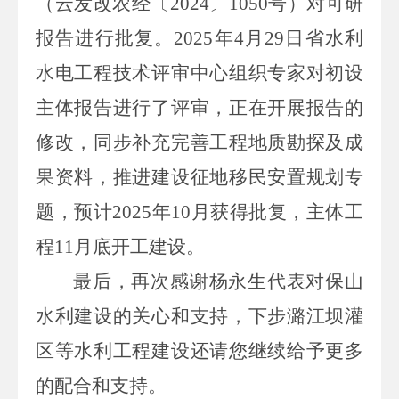
（云发改农经〔
2024
〕
1050
号）对可研
报告进行批复。
2025
年
4
月
29
日省水利
水电工程技术评审
中心
组织专家对初设
主体报告进行了评审，正在开展报告的
修改，同步补充完善工程地质勘探及成
果资料，推进建设征地移民安置规划专
题，预计
2025
年
10
月获得批复，主体工
程
1
1
月底
开工
建设
。
最后，再次
感谢杨永生代表对保山
水利建设的关心和支持，下步潞江坝灌
区等水利工程建设还请
您
继续给予更多
的配合和支持。