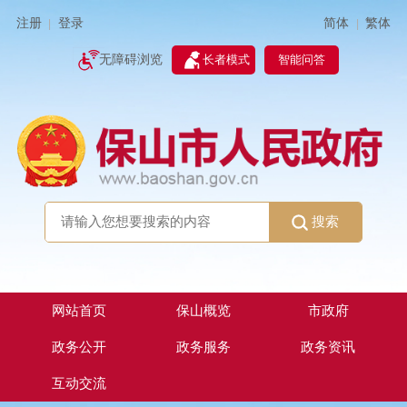
简体
繁体
注册
登录
|
|
无障碍浏览
长者模式
智能问答
搜索
网站首页
保山概览
市政府
政务公开
政务服务
政务资讯
互动交流