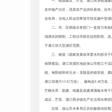
一、根据建议，芒宽、潞江两乡镇属隆
农作物产出区，优质农产品供给基地，近年
业布局，当地人民迫切希望尽快实施中型灌
二、市、区两级水务部门一直努力有效
域调水的限制，工程仅停留在设想阶段。进
于潞江坝大型灌区范围。
三、根据《国家发展改革委水利部关于印发
保障规划。潞江坝灌区地处保山市怒江干流
镇、甸阳镇和何元乡；龙陵县的镇安镇、腊勐镇、
潞江坝灌片13.81万亩）、施甸县8.48万
芒柳水库，新建、续建及改建灌溉输水骨干渠道
成后，芒宽、潞江两乡镇生产生活用水将得
目前，保山市水务局正在积极推动前期