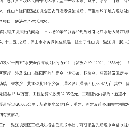
阳区怒江河谷坝区良田作物区域，盛产热带水果、蔬菜、水稻、甘蔗、香
来，保山市隆阳区潞江坝热区农田灌溉设施滞后，严重制约了地方经济社
区项目，解决生产生活用水。
解决潞江坝灌溉的问题，上世纪90年代就曾经规划过引龙江水进入潞江坝
入“十二五”之后，保山市水务局抓住机遇，提出了保山坝、潞江坝、腾冲
<“十四五”水安全保障规划>的通知》（发改农经〔2021〕1856号）
区两岸，涉及保山市隆阳区的芒宽乡、潞江镇、杨柳乡、蒲缥镇及瓦房乡
碧寨乡，共1区2县14个乡镇。灌区设计灌溉面积63.47万亩,其中：隆阳
亩、龙陵县13.14万亩。工程估算总投资32.35亿元。工程建设内容为：新
/管道267.65公里，新建提水泵站1座，重建、新建及维修加固拦河取水坝
到有效解决。
工作，潞江坝灌区工程规划报告已完成审批，可研报告先后经水利部水规