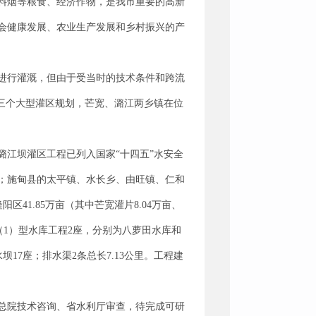
料烟等粮食、经济作物，是我市重要的高新
会健康发展、农业生产发展和乡村振兴的产
进行灌溉，但由于受当时的技术条件和跨流
三个大型灌区规划，芒宽、潞江两乡镇在位
，潞江坝灌区工程已列入国家“十四五”水安全
；施甸县的太平镇、水长乡、由旺镇、仁和
区41.85万亩（其中芒宽灌片8.04万亩、
建小（1）型水库工程2座，分别为八萝田水库和
17座；排水渠2条总长7.13公里。工程建
总院技术咨询、省水利厅审查，待完成可研