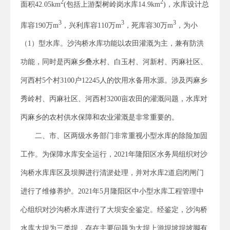
2
2
面积42.05km
(包括上游梨树岭岗水库14.9km
)，水库设计总
3
3
3
库容190万m
，兴利库容110万m
，死库容30万m
，为小
（1）型水库。沙沟桥水库功能以农田灌溉为主，兼有防洪
功能，同时是丙麻乡叠水村、白玉村、河新村、丙麻社区、
河西村5个村3100户12245人的饮用水备用水源。涉及丙麻乡
秀岭村、丙麻社区、河西村3200亩农田的灌溉问题，水库对
丙麻乡的农村供水保障和农业灌溉是非常重要的。
二、市、区两级水务部门非常重视小型水库的除险加固
工作。为保障水库安全运行，2021年隆阳区水务局组织对沙
沟桥水库库区及坝脚进行清淤处理，并对水库2道启闭闸门
进行了维修养护。2021年5月隆阳区中小型水库工程管理中
心组织对沙沟桥水库进行了大坝安全鉴定。经鉴定，沙沟桥
水库大坝为三类坝，存在主要问题为大坝上游坝坡坝坡脚有