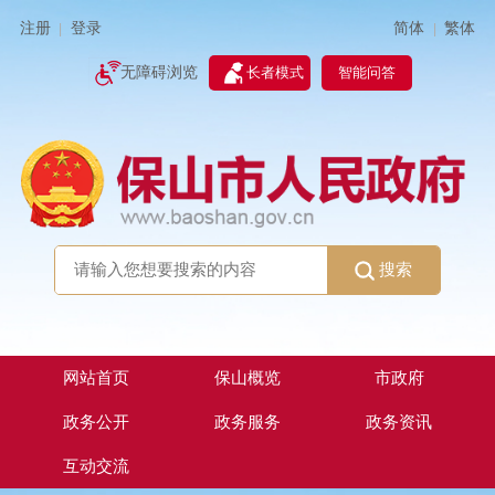
简体
繁体
注册
登录
|
|
无障碍浏览
长者模式
智能问答
搜索
网站首页
保山概览
市政府
政务公开
政务服务
政务资讯
互动交流