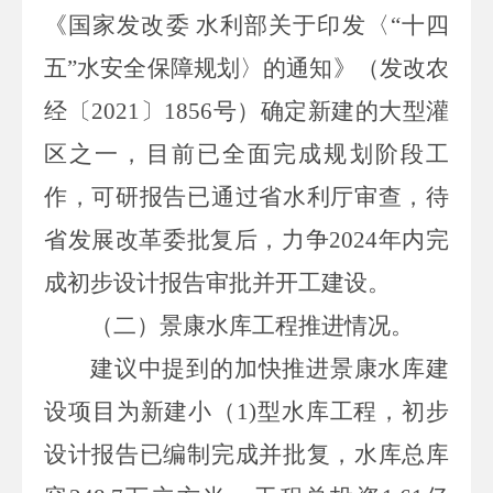
《国家发改委
水利部关于印发〈
“十四
五”水安全保障规划〉的通知》（发改农
经〔
2021
〕
1856
号）确定新建的大型灌
区之一，目前已全面完成规划阶段工
作，可研报告已通过省水利厅审查，待
省发展改革委批复后，力争
2024
年内完
成初步设计报告审批并开工建设。
（二）景康水库工程推进情况。
建议中提到的加快推进景康水库建
设项目
为
新建小（
1)
型水库
工程
，
初步
设计报告已编制完成并批复，水库
总库