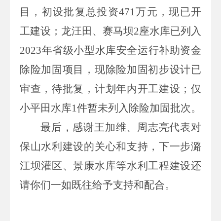
目，初设批复
总
投资
471
万元，
现
已开
工建设；龙汪田、赛马坝
2
座水库已列入
2023
年省级小型水库安全运行补助资金
除险加固项目，现除险加固初步设计已
审查，待批复，计划年内开工建设；仅
小平田水库
1
件暂未列入除险加固批次。
最后，感谢王加维、周志亮代表对
保山水利建设的关心和支持，下
一
步潞
江坝灌区、景康水库等水利工程建设还
请你们
一如既往
给予支持和配合。