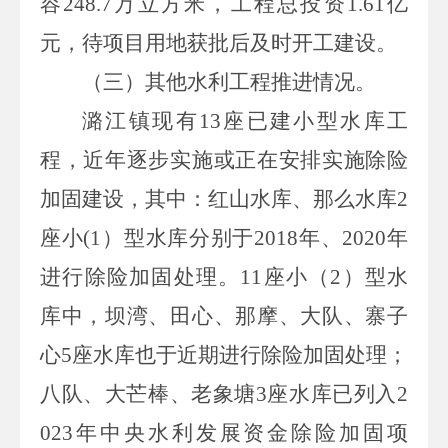
容
248.7
万立方米，
工程
总投资
1.
61
亿
元，待项目用地获批后及时开工建设。
（三）其他水利工程推进情况。
潞江镇现有
13
座已建小型水库工
程，近年逐步实施或正在安排实施除险
加固建设，其中：红山水库、那么水库
2
座小
(1
）型水库分别于
2018
年、
2020
年
进行除险加固处理。
11
座小（
2
）型水
库中，坝湾、田心、那摩、大队、寨子
心
5
座水库也于近期进行除险加固处理；
八队、大芒棒、老象塘
3
座水库已列入
2
023
年中央水利发展资金除险加固项