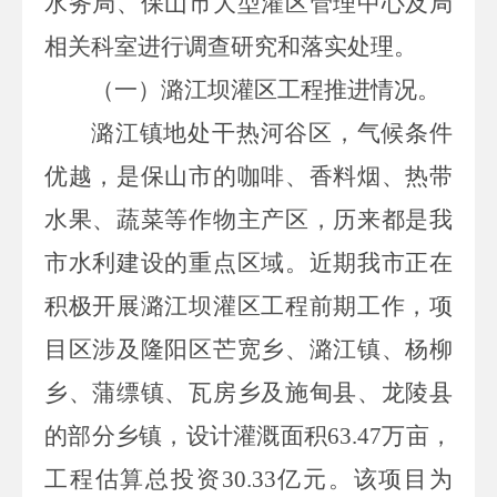
水务局、保山市大型灌区管理中心及局
相关科室进行调查研究和落实处理。
（一）潞江坝灌区工程推进情况。
潞江镇地处干热河谷区，气候条件
优越，是保山市的咖啡、香料烟、热带
水果、蔬菜等作物主产区，历来都是我
市水利建设的重点区域。近期我市正在
积极开展潞江坝灌区工程前期工作，项
目区涉及隆阳区芒宽乡、潞江镇、杨柳
乡、蒲缥镇、瓦房乡及施甸县、龙陵县
的部分乡镇，设计灌溉面积
63.47
万亩，
工程估算总投资
30.33
亿元。该项目
为