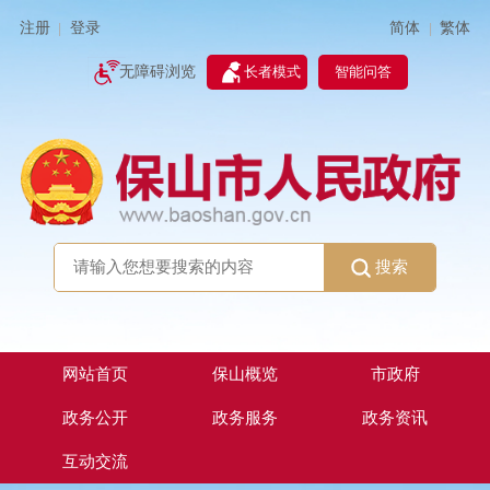
简体
繁体
注册
登录
|
|
无障碍浏览
长者模式
智能问答
搜索
网站首页
保山概览
市政府
政务公开
政务服务
政务资讯
互动交流