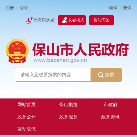
简体
繁体
注册
登录
|
|
无障碍浏览
长者模式
智能问答
搜索
网站首页
保山概览
市政府
政务公开
政务服务
政务资讯
互动交流