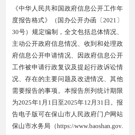
《中华人民共和国政府信息公开工作年
度报告格式》（国办公开办函〔
2021
〕
30
号）规定编制，全文包括总体情况、
主动公开政府信息情况、收到和处理政
府信息公开申请情况、因政府信息公开
工作被申请行政复议及提起行政诉讼情
况、存在的主要问题及改进情况、其他
需要报告的事项。本报告所列统计期限
为
202
5
年
1
月
1
日至
20
25
年
12
月
31
日。报
告电子版可在保山市
人民
政府门户网站
保山市水务局
（
https:/
www.baoshan.gov.
/