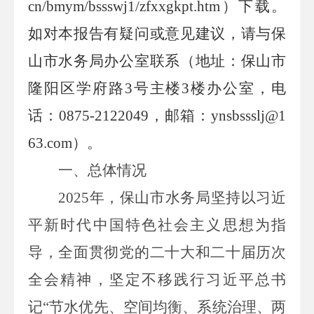
cn
/
bmym/bssswj1/zfxxgkpt.htm
）下载。
如对本报告有疑问或意见建议，请与
保
山市水务局办公室
联系（地址：
保山市
隆阳区学府路
3
号主楼
3
楼办公室，
电
话：
0875-2122049
，邮箱
：
ynsbssslj@1
63.com
）。
一、总体情况
202
5
年，
保山市水务局坚持以习近
平新时代中国特色社会主义思想为指
导，全面贯彻党的二十大和二十届历次
全会精神，坚定不移践行习近平总书
记
“节水优先、空间均衡、系统治理、两