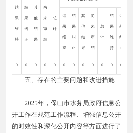
结
结
其
尚
结
结
其
尚
结
结
其
果
果
他
未
总
果
果
他
未
总
果
果
他
维
纠
结
审
计
维
纠
结
审
计
维
纠
结
持
正
果
结
持
正
果
结
持
正
果
0
0
0
0
0
0
0
0
0
0
0
0
0
五、存在的主要问题和改进措施
2025
年，保山市水务局政府信息公
开工作在规范工作流程、增强信息公开
的时效性和深化公开内容等方面进行了