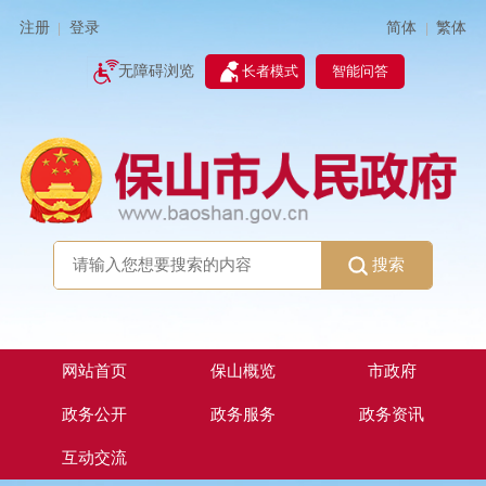
简体
繁体
注册
登录
|
|
无障碍浏览
长者模式
智能问答
搜索
网站首页
保山概览
市政府
政务公开
政务服务
政务资讯
互动交流