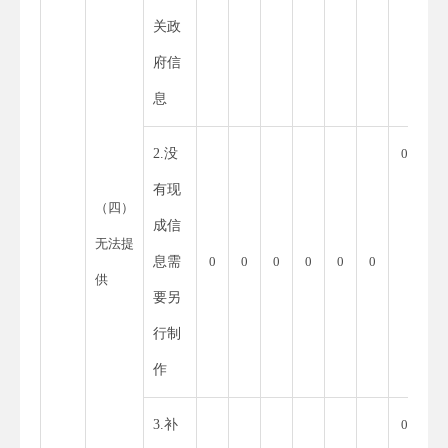
关政
府信
息
2.没
0
有现
（四）
成信
无法提
息需
0
0
0
0
0
0
供
要另
行制
作
3.补
0