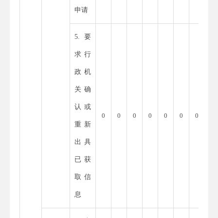
申请
5.要
求行
政机
关确
认或
0
0
0
0
0
0
0
重新
出具
已获
取信
息