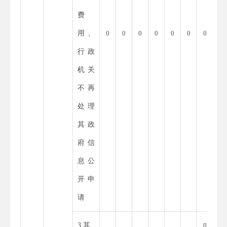
费
用、
0
0
0
0
0
0
0
行政
机关
不再
处理
其政
府信
息公
开申
请
3.其
0