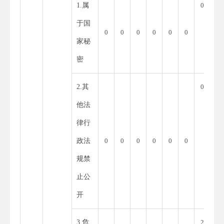
1.属
0
于国
0
0
0
0
0
0
家秘
密
2.其
0
他法
律行
政法
0
0
0
0
0
0
规禁
止公
开
3.危
2