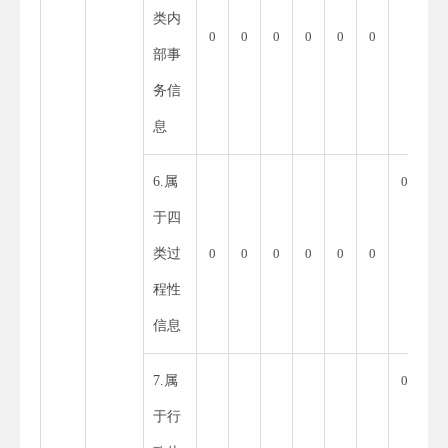
类内
0
0
0
0
0
0
部事
务信
息
6.属
0
于四
类过
0
0
0
0
0
0
程性
信息
7.属
0
于行