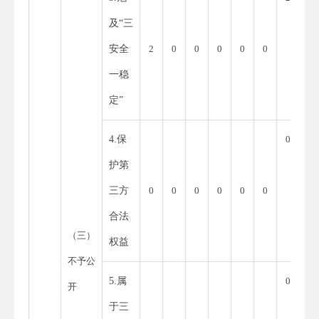
及“三
安全
2
0
0
0
0
0
一稳
定”
4.保
0
护第
三方
0
0
0
0
0
0
合法
（三）
权益
不予公
5.属
0
开
于三