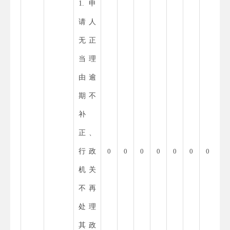
1.申
请人
无正
当理
由逾
期不
补
正、
行政
0
0
0
0
0
0
0
机关
不再
处理
其政