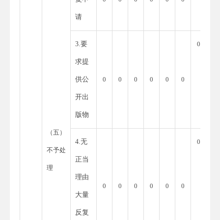
请
3.要
0
求提
供公
0
0
0
0
0
0
开出
版物
（五）
4.无
0
不予处
正当
理
理由
0
0
0
0
0
0
大量
反复