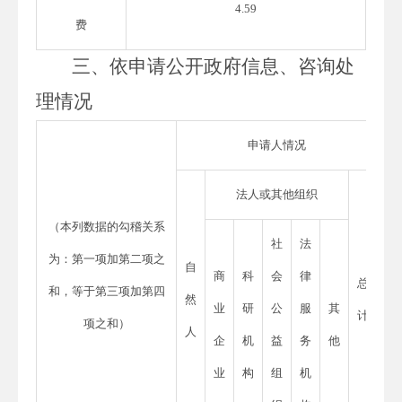
4.59
费
三、
依申请公开政府信息、咨询处
理情况
申请人情况
法人或其他组织
（本列数据的勾稽关系
社
法
为：第一项加第二项之
自
商
科
会
律
总
和，等于第三项加第四
然
业
研
公
服
其
计
项之和）
人
企
机
益
务
他
业
构
组
机