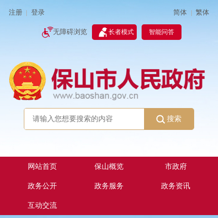
简体
繁体
注册
登录
|
|
无障碍浏览
长者模式
智能问答
搜索
网站首页
保山概览
市政府
政务公开
政务服务
政务资讯
互动交流