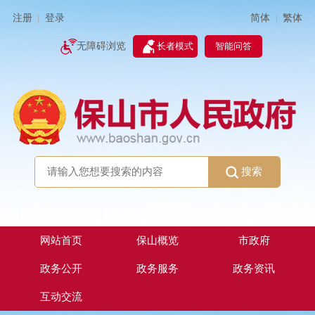
简体
繁体
注册
登录
|
|
无障碍浏览
长者模式
智能问答
搜索
网站首页
保山概览
市政府
政务公开
政务服务
政务资讯
互动交流