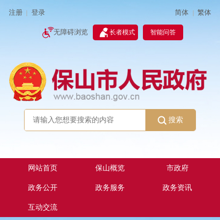
简体
繁体
注册
登录
|
|
无障碍浏览
长者模式
智能问答
搜索
网站首页
保山概览
市政府
政务公开
政务服务
政务资讯
互动交流