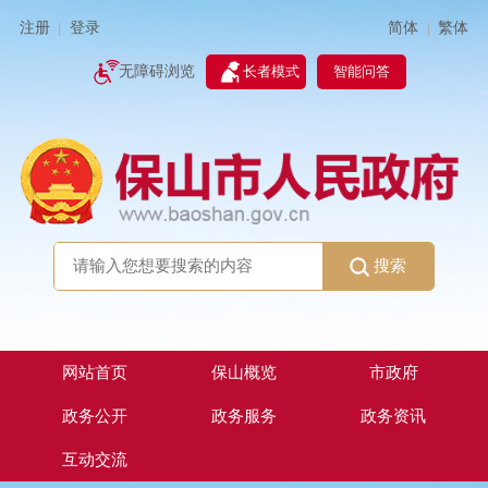
简体
繁体
注册
登录
|
|
无障碍浏览
长者模式
智能问答
搜索
网站首页
保山概览
市政府
政务公开
政务服务
政务资讯
互动交流