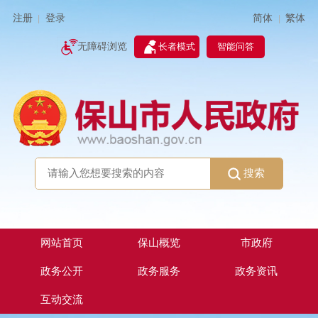
简体
繁体
注册
登录
|
|
无障碍浏览
长者模式
智能问答
搜索
网站首页
保山概览
市政府
政务公开
政务服务
政务资讯
互动交流