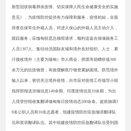
新型冠状病毒肺炎疫情、切实保障人民生命健康安全的实施
意见》，为疫情防控提供有力保障和服务，疫情初始，全面
排查在保常住外籍人员，对进入保山的外籍人员主动介入，
跟踪服务；应缅甸驻昆总领馆请求，顺利送返在保缅籍务工
人员1307人。集结动员国际友城和境外友好组织、人士，累
计接收境外（主要为缅甸）华人商会、侨团等捐赠价值300
余万元的抗疫物资，有效缓解医疗物资紧缺困境。防范境外
输入以来，密切关注境外疫情，向市应对疫情工作领导小组
指挥部报送涉缅信息140余期、印度疫情信息10余期，为出
入境管控组收集翻译缅甸每日疫情动态200余条。超前抽调3
8名公职人员和10名志愿者，组建疫情防控应急缅语翻译队
伍和英语翻译队伍。其中组建疫情防控应急翻译队伍受到国