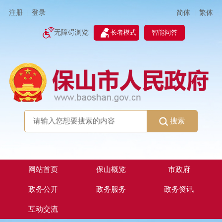
简体
繁体
注册
登录
|
|
无障碍浏览
长者模式
智能问答
搜索
网站首页
保山概览
市政府
政务公开
政务服务
政务资讯
互动交流