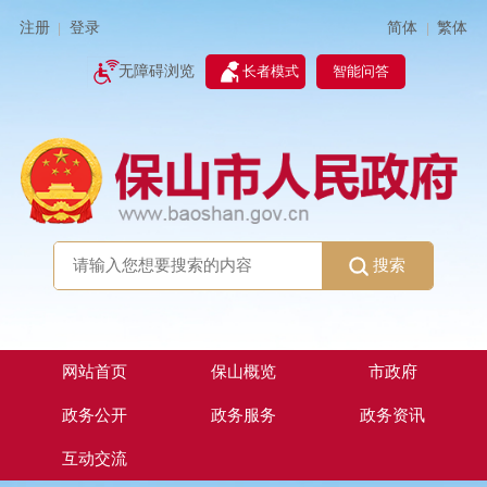
简体
繁体
注册
登录
|
|
无障碍浏览
长者模式
智能问答
搜索
网站首页
保山概览
市政府
政务公开
政务服务
政务资讯
互动交流