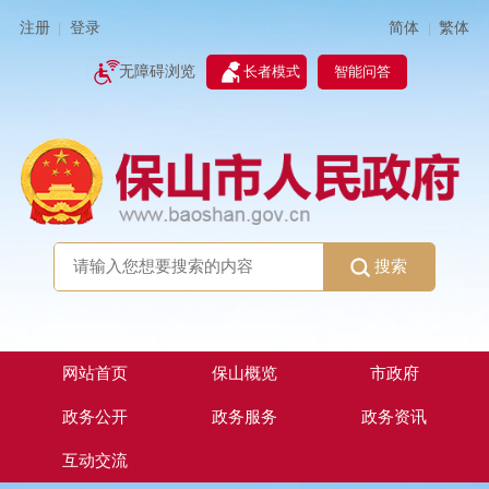
简体
繁体
注册
登录
|
|
无障碍浏览
长者模式
智能问答
搜索
网站首页
保山概览
市政府
政务公开
政务服务
政务资讯
互动交流