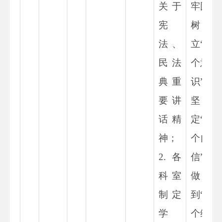
关于
牢固
宪
树
法、
立“四
民法
个意
典重
识”，
要讲
坚
话精
定“四
神；
个自
2.
各
信”，
科室
做
制定
到“两
学
个维