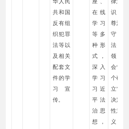
华人民
座、
律意
共和国
在线
识，
反有组
学习
尊法
织犯罪
等多
守
法等以
种形
法；
及相关
式，
领
配套文
深入
会“两
件的
学
学习
个确
习
宣
习近
立”的
传。
平法
决定
治思
性意
想，
义，