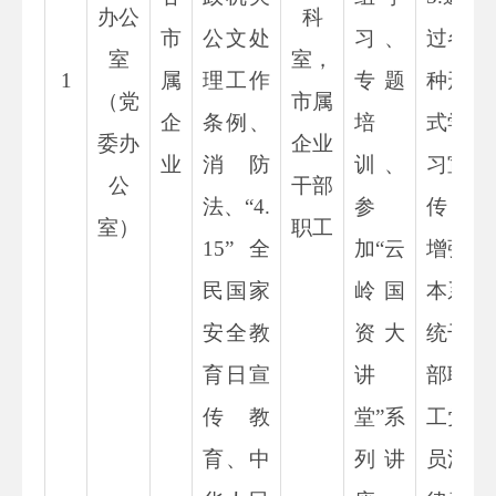
办公
科
市
公文处
习、
过各
室
室，
1
属
理工作
专题
种形
（党
市属
企
条例
、
培
式学
委办
企业
业
消防
训、
习宣
公
干部
法
、
“
4.
参
传，
室）
职工
15
”全
加
“云
增强
民国家
岭国
本系
安全教
资大
统干
育日宣
讲
部职
传教
堂”系
工党
育
、
中
列讲
员法