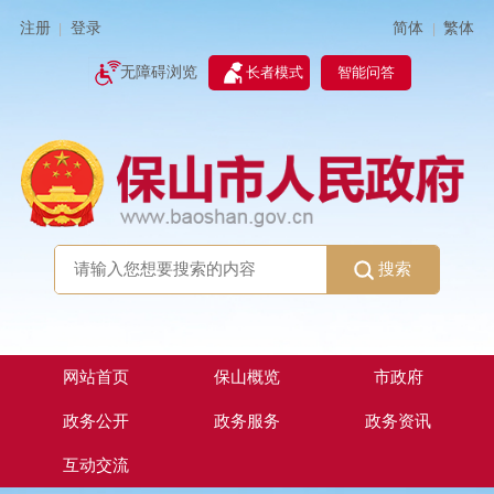
简体
繁体
注册
登录
|
|
无障碍浏览
长者模式
智能问答
搜索
网站首页
保山概览
市政府
政务公开
政务服务
政务资讯
互动交流