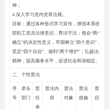
神；
4.
深入学习党内党章法规。
目标：通过各种形式学习宣传，增强本系统干
部职工党员法律意识，尊法守法；领会
“两个
确立”的决定性意义，牢固树立“四个意识”，
坚定“四个自信”、做到“两个维护”；弘扬法治
精神，提高服务水平，促进社会和谐稳定。
二、个性普法
序
牵头
责
普法内
普法
普法
普法
号
部门
任
容
对象
措施
目标
单