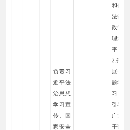
和依
法行
政管
理水
平；
2.
开
负责
习
展专
近平法
题学
治思想
习，
学习宣
引导
传、国
广大
家安全
干部