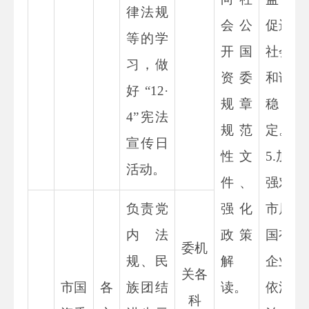
律法规
会公
促进
等的学
开国
社会
习，做
资委
和谐
好
“
12
·
规章
稳
4
”宪法
规范
定。
宣传日
性文
5.
加
活动。
件、
强对
负责党
强化
市属
内法
政策
国有
委机
规、民
解
企业
关各
市国
各
族团结
读。
依法
科