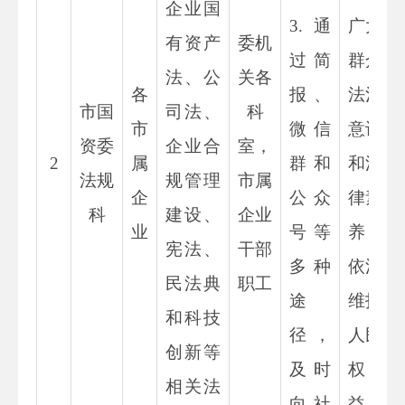
企业国
3.
通
广大
有资产
委机
过简
群众
法、公
关各
各
报、
法治
市国
司法、
科
市
微信
意识
资委
企业合
室，
2
属
群和
和法
法规
规管理
市属
企
公众
律素
科
建设、
企业
业
号等
养，
宪法、
干部
多种
依法
民法典
职工
途
维护
和科技
径，
人民
创新等
及时
权
相关法
向社
益，