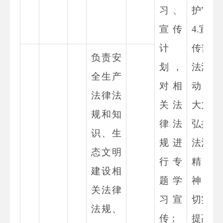
习、
护”。
宣传
4.
宣
计
传普
负责
安
划，
法活
全生产
对相
动，
法律法
关法
大力
规和知
律法
弘扬
识、生
规进
法治
态文明
行专
精
建设相
题学
神，
关法律
习宣
切实
法规、
传；
提高