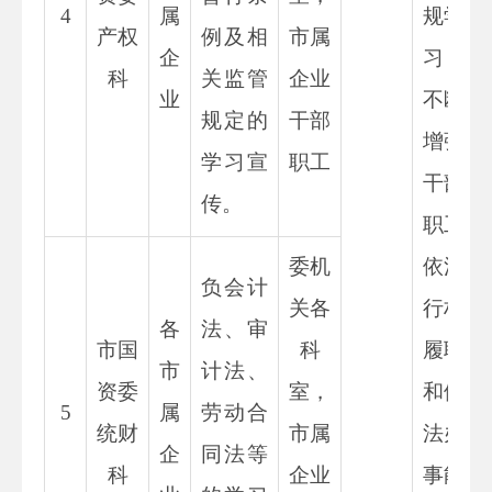
4
属
规学
产权
例及相
市属
企
习，
科
关监管
企业
业
不断
规定的
干部
增强
学习宣
职工
干部
传。
职工
委机
依法
负会计
关各
行权
各
法、审
市国
科
履职
市
计法、
资委
室，
和依
5
属
劳动合
统财
市属
法办
企
同法等
科
企业
事能