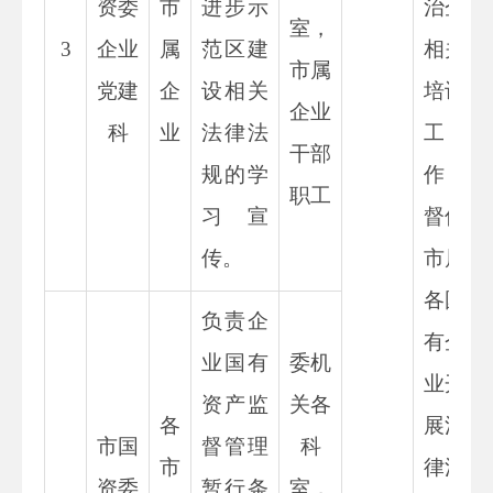
资委
市
进步示
治企
室，
3
企业
属
范区建
相关
市属
党建
企
设相关
培训
企业
科
业
法律法
工
干部
规的学
作，
职工
习宣
督促
传。
市属
各国
负责企
有企
业国有
委机
业开
资产监
关各
各
展法
市国
督管理
科
市
律法
资委
暂行条
室，