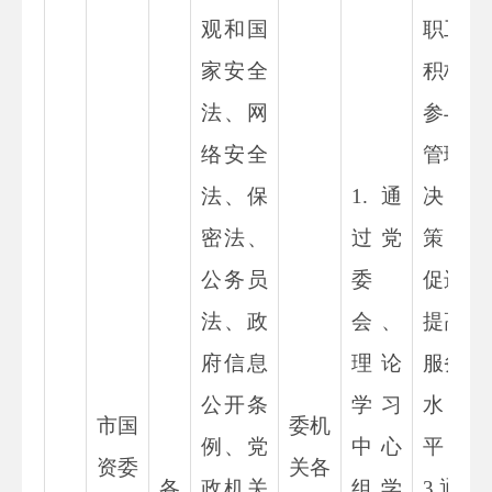
观和国
职工
家安全
积极
法、网
参与
络安全
管理
法、保
1.
通
决
密法、
过党
策，
公务员
委
促进
法、
政
会、
提高
府信息
理论
服务
公开条
学习
水
市国
委机
例
、
党
中心
平；
资委
关各
各
政机关
组学
3.
通