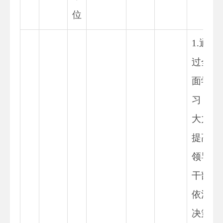
位
1.
通
过全
面学
习，
大力
提高
领导
干部
依法
决策