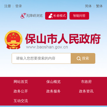
简体
繁体
注册
登录
|
|
无障碍浏览
长者模式
智能问答
搜索
网站首页
保山概览
市政府
政务公开
政务服务
政务资讯
互动交流