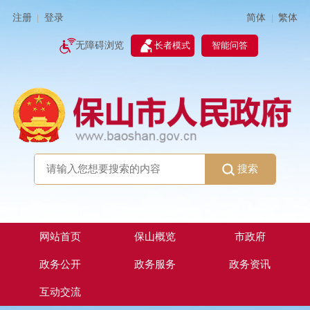
简体
繁体
注册
登录
|
|
无障碍浏览
长者模式
智能问答
搜索
网站首页
保山概览
市政府
政务公开
政务服务
政务资讯
互动交流