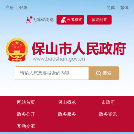
简体
繁体
注册
登录
|
|
无障碍浏览
长者模式
智能问答
搜索
网站首页
保山概览
市政府
政务公开
政务服务
政务资讯
互动交流