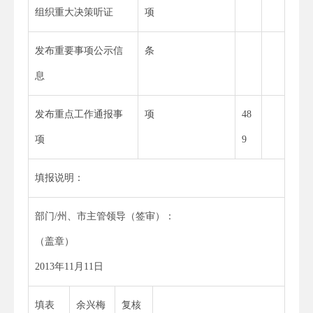
组织重大决策听证
项
发布重要事项公示信
条
息
发布重点工作通报事
项
48
项
9
填报说明：
部门/州、市主管领导（签审）：
（盖章）
2013年11月11日
填表
余兴梅
复核