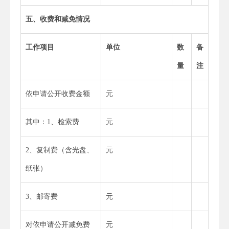
五、收费和减免情况
工作项目
单位
数
备
量
注
依申请公开收费金额
元
其中：1、检索费
元
2、复制费（含光盘、
元
纸张）
3、邮寄费
元
对依申请公开减免费
元