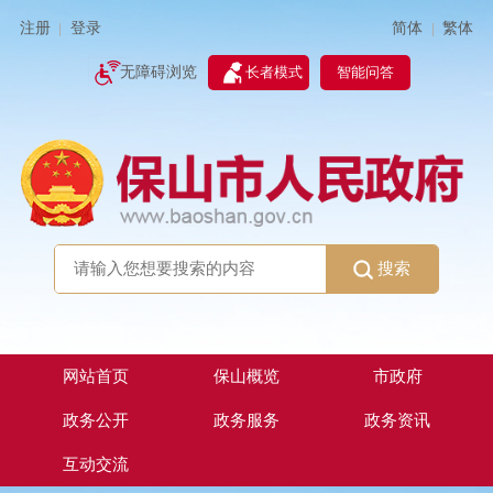
简体
繁体
注册
登录
|
|
无障碍浏览
长者模式
智能问答
搜索
网站首页
保山概览
市政府
政务公开
政务服务
政务资讯
互动交流