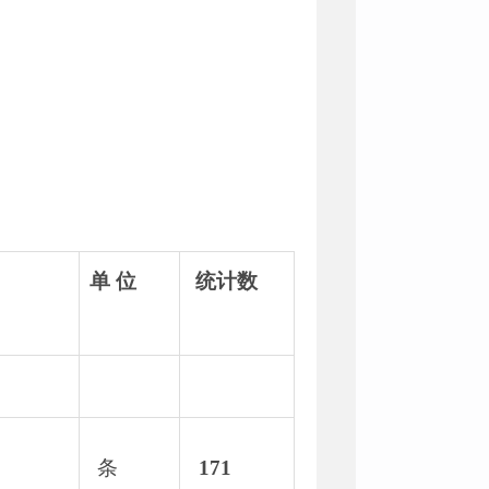
单
位
统计数
条
171