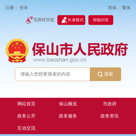
简体
繁体
注册
登录
|
|
无障碍浏览
长者模式
智能问答
搜索
网站首页
保山概览
市政府
政务公开
政务服务
政务资讯
互动交流