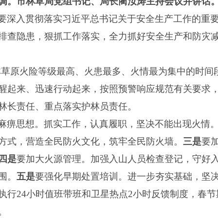
调。市林草局党组书记、局长蔺汝涛主持会议并讲话
要深入贯彻落实习近平总书记关于安全生产工作的重
排查隐患，狠抓工作落实，全力抓好安全生产和防灾
森林草原火险等级最高、火患最多、火情最为集中的时间
醒起来、迅速行动起来，按照预警响应规范有关要求
林长责任、重点落实护林员责任。
麻痹思想。抓实工作，认真履职，坚决不能出现火情
方式，营造全民防火文化，筑牢全民防火墙。
三是
要
四是
要加大火源管理。加强入山人员检查登记，守好
围。
五是
要强化早期处置培训。进一步夯实基础，坚
执行24小时值班带班和卫星热点2小时反馈制度，春
。