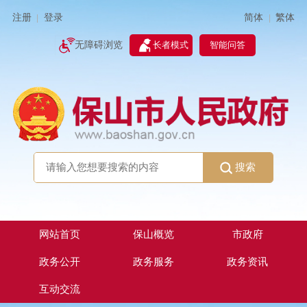
简体
繁体
注册
登录
|
|
无障碍浏览
长者模式
智能问答
搜索
网站首页
保山概览
市政府
政务公开
政务服务
政务资讯
互动交流