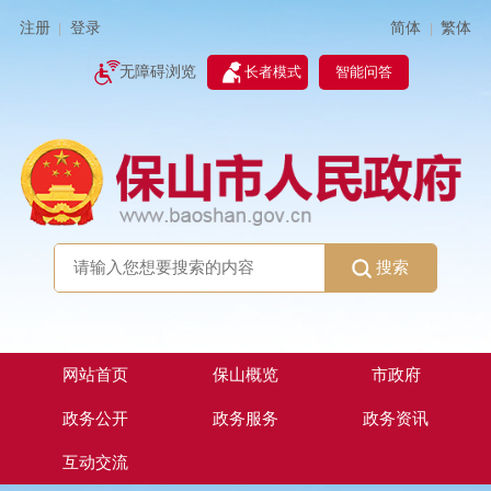
简体
繁体
注册
登录
|
|
无障碍浏览
长者模式
智能问答
搜索
网站首页
保山概览
市政府
政务公开
政务服务
政务资讯
互动交流