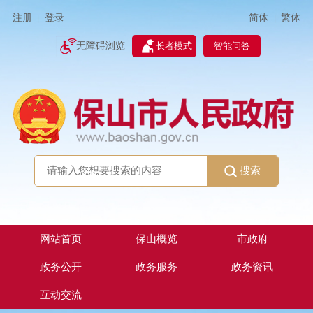
简体
繁体
注册
登录
|
|
无障碍浏览
长者模式
智能问答
搜索
网站首页
保山概览
市政府
政务公开
政务服务
政务资讯
互动交流