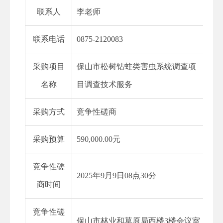
联系人
李老师
联系电话
0875-2120083
采购项目
保山市
松树钻蛀类害虫系统调查项
名称
目调查技术服务
采购方式
竞争性磋商
采购预算
59
0,000.00元
竞争性磋
2025
年
9
月
9
日
08
点
30
分
商时间
竞争性磋
保山市林业和草原局西楼
3
楼会议室