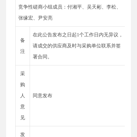
竞争性磋商小组成员：
付湘平、吴天彬、李松、
张缘宏、尹安亮
在此公告发布之日起
1
个工作日内无异议，
备
请成交的供应商及时与采购单位联系并签
注
署合同。
采
购
人
同意发布
意
见
发