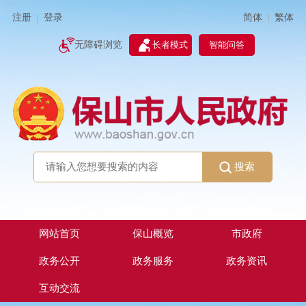
简体
繁体
注册
登录
|
|
无障碍浏览
长者模式
智能问答
搜索
网站首页
保山概览
市政府
政务公开
政务服务
政务资讯
互动交流