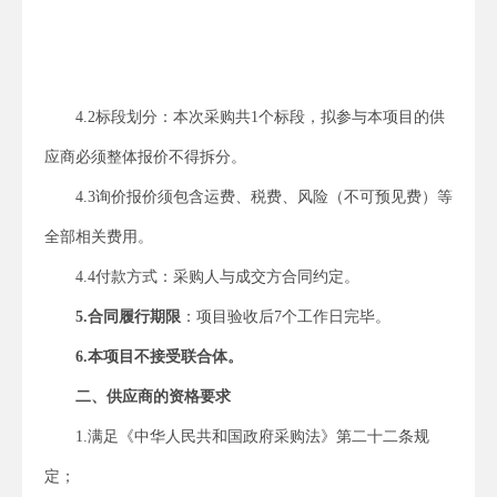
4.
2
标段划分：本次采购共
1
个标段，拟参与本项目的供
应商必须整体报价不得拆分。
4.
3
询价报价须包含
运费、
税费
、
风险（不可预见费）等
全部相关费用。
4.
4
付款方式：采购人与成交
方
合同约定。
5.合同履行期限
：
项目验收
后
7
个工作
日完毕。
6.本项目不接受联合体。
二、供应商的资格要求
1.满足《中华人民共和国政府采购法》第二十二条规
定；