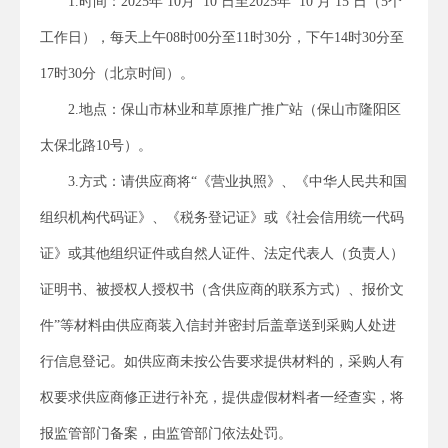
1.时间：202
5
年
10
月
10
日至202
5
年
10
月
15
日（
5个
工作日
），每天上午08时00分至11时30分，下午14时30分至
17时30分（北京时间）。
2.地点：
保山市林业和草原推广推广站
（保山市隆阳区
太
保北路
10号
）。
3.方式：请供应商将“《营业执照》、《中华人民共和国
组织机构代码证》、《税务登记证》或《社会信用统一代码
证》或其他组织证件或自然人证件、法定代表人（负责人）
证明书、被授权人授权书（含供应商的联系方式）
、报价文
件
”
等
材料由供应商
装入信封并密封后盖章送到
采购人
处
进
行信息登记。如供应商未按公告要求提供材料的，采购人有
权要求供应商修正进行补充，提供虚假材料者一经查实，将
报监管部门备案，由监管部门依法处罚。