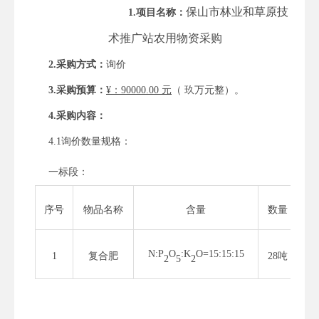
保山市林业和草原
技
1.项目名称：
术推广站农用物资采购
2.采购方式：
询价
3.采购预算：
¥
：
9
0
000.00
元
（
玖万元
整）
。
4.采购内容：
4.1询价
数量规格
：
一标段：
序号
物品名称
含量
数量
N:P
O
:K
O=15:15:15
1
复合肥
28
吨
2
5
2