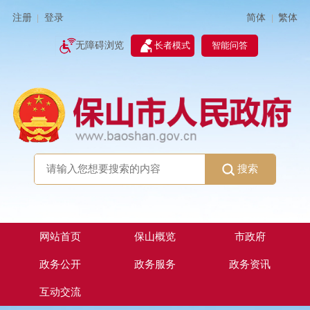
简体
繁体
注册
登录
|
|
无障碍浏览
长者模式
智能问答
搜索
网站首页
保山概览
市政府
政务公开
政务服务
政务资讯
互动交流