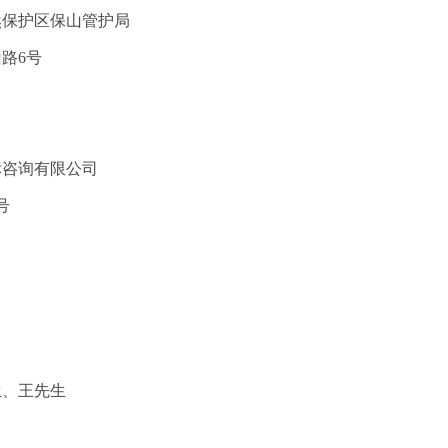
然保护区保山管护局
山路6号
标咨询有限公司
5号
生、王先生