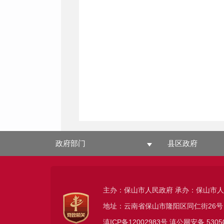
政府部门
县区政府
主办：保山市人民政府 承办：保山市
地址：云南省保山市隆阳区同仁街26号
滇ICP备12002983号
滇公网安备
5305